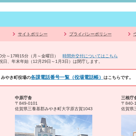
サイトポリシー
プライバシーポリシー
0分～17時15分（月～金曜日）
時間外交付についてはこちら
祝日、年末年始（12月29日～1月3日）は閉庁します。
各課電話番号一覧（役場電話帳）
みやき町役場の
はこちらです。
中原庁舎
三根庁
〒849-0101
〒840-
佐賀県三養基郡みやき町大字原古賀1043
佐賀県