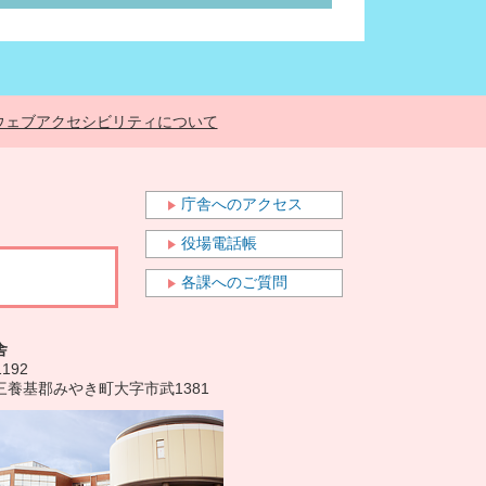
ウェブアクセシビリティについて
庁舎へのアクセス
役場電話帳
各課へのご質問
舎
1192
三養基郡みやき町大字市武1381