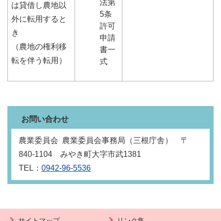
法第
は貸借し農地以
5条
外に転用すると
許可
き
申請
（農地の権利移
書一
転を伴う転用）
式
お問い合わせ
農業委員会 農業委員会事務局（三根庁舎） 〒
840-1104 みやき町大字市武1381
TEL：
0942-96-5536
サイトマップ
リンク集