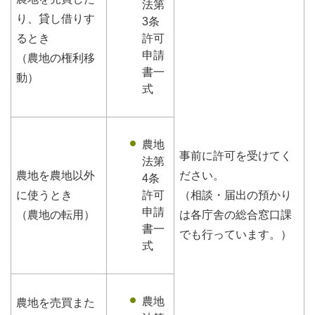
法第
り、貸し借りす
3条
るとき
許可
申請
（農地の権利移
書一
動）
式
農地
事前に許可を受けてく
法第
農地を農地以外
ださい。
4条
に使うとき
許可
（相談・届出の預かり
申請
（農地の転用）
は各庁舎の総合窓口課
書一
でも行っています。）
式
農地
農地を売買また