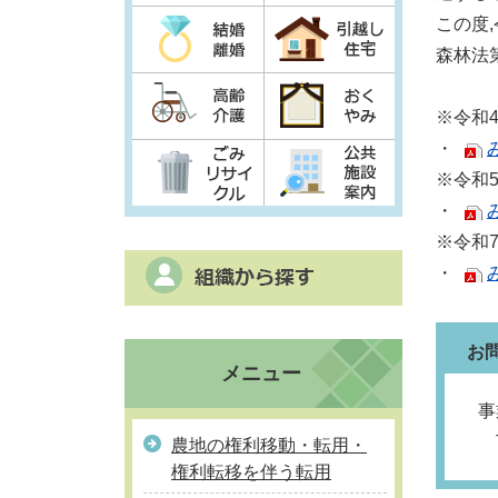
この度
森林法
※令和
・
※令和
・
※令和
・
お
メニュー
事
T
農地の権利移動・転用・
権利転移を伴う転用