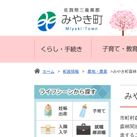
ホーム
>
町政情報
>
農地・農業
>みやき町森
み
市町村
森林関
進する