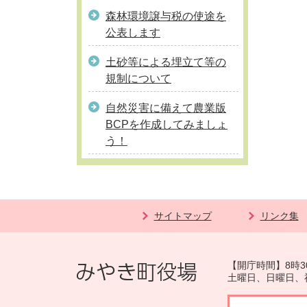
森林環境譲与税の使途を
公表します
土砂等による埋立て等の
規制について
自然災害に備えて農業版
BCPを作成してみましょ
う！
サイトマップ
リンク集
【開庁時間】8時3
土曜日、日曜日、