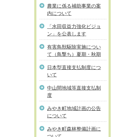
農業に係る補助事業の案
内について
「水田収益力強化ビジョ
ン」を公表します
有害鳥獣駆除実施につい
て（鳥撃ち）夏期・秋期
日本型直接支払制度につ
いて
中山間地域等直接支払制
度
みやき町地域計画の公告
について
みやき町森林整備計画に
ついて