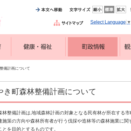
Select Language
林整備計画について
やき町森林整備計画について
森林整備計画は,地域森林計画の対象となる民有林が所在する市町
連施策の方向や森林所有者が行う伐採や造林等の森林施業に関
ことを目的とするものです。