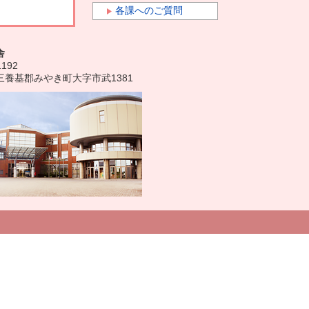
各課へのご質問
舎
1192
三養基郡みやき町大字市武1381