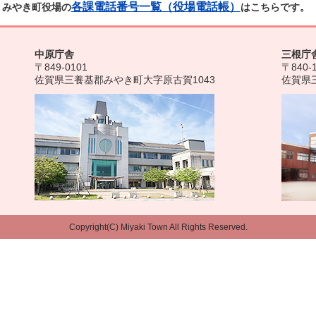
各課電話番号一覧（役場電話帳）
みやき町役場の
はこちらです。
中原庁舎
三根庁
〒849-0101
〒840-
佐賀県三養基郡みやき町大字原古賀1043
佐賀県
Copyright(C) Miyaki Town All Rights Reserved.