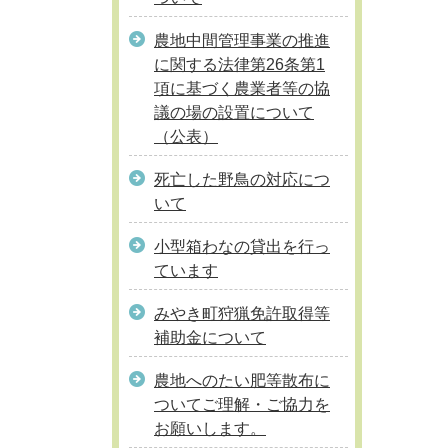
農地中間管理事業の推進
に関する法律第26条第1
項に基づく農業者等の協
議の場の設置について
（公表）
死亡した野鳥の対応につ
いて
小型箱わなの貸出を行っ
ています
みやき町狩猟免許取得等
補助金について
農地へのたい肥等散布に
ついてご理解・ご協力を
お願いします。