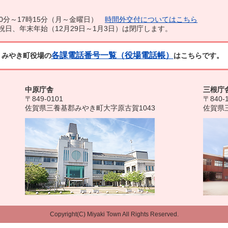
0分～17時15分（月～金曜日）
時間外交付についてはこちら
祝日、年末年始（12月29日～1月3日）は閉庁します。
各課電話番号一覧（役場電話帳）
みやき町役場の
はこちらです。
中原庁舎
三根庁
〒849-0101
〒840-
佐賀県三養基郡みやき町大字原古賀1043
佐賀県
Copyright(C) Miyaki Town All Rights Reserved.