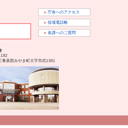
庁舎へのアクセス
役場電話帳
各課へのご質問
舎
1192
三養基郡みやき町大字市武1381