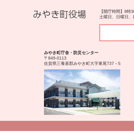
【開庁時間】8時3
土曜日、日曜日、
みやき町庁舎・防災センター
〒849-0113
佐賀県三養基郡みやき町大字東尾737－5