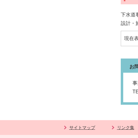
下水道
設計・
現在
お
事
T
サイトマップ
リンク集