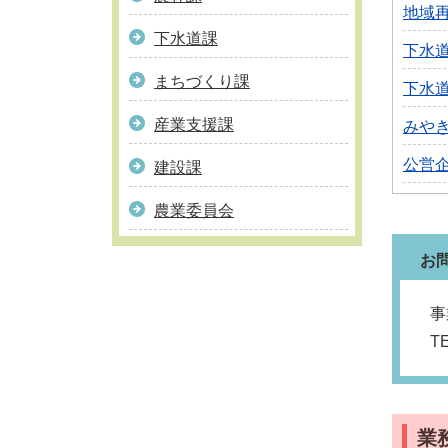
地域
下水道課
下水
まちづくり課
下水
産業支援課
みや
公営
建設課
農業委員会
お
事
T
業