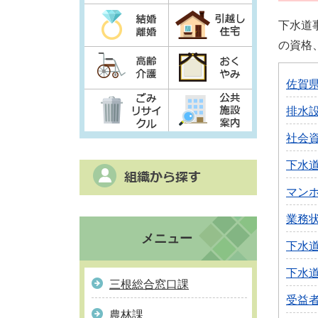
下水道
の資格
佐賀
排水
社会
下水
マン
業務
メニュー
下水
下水
三根総合窓口課
受益
農林課