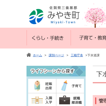
ホーム
>
課別ページ
>
三根庁舎
>下水道課
下
管