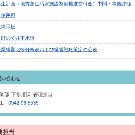
再生計画（地方創生汚水施設整備推進交付金）中間・事後評価
道使用料
道掲示板
き町の公共下水道
企業経営比較分析表および経営戦略策定の公表
問い合わせ
業部 下水道課 管理担当
EL：
0942-96-5535
務担当