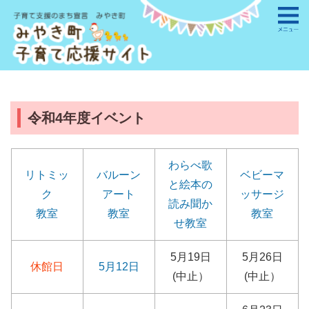
令和4年度イベント
わらべ歌
リトミッ
バルーン
ベビーマ
と絵本の
ク
アート
ッサージ
読み聞か
教室
教室
教室
せ教室
5月19日
5月26日
休館日
5月12日
(中止）
(中止）