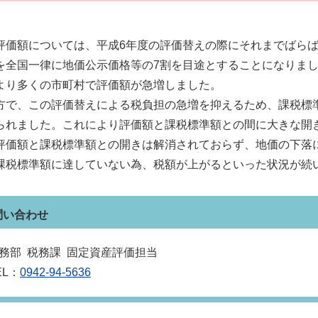
評価額については、平成6年度の評価替えの際にそれまでばら
を全国一律に地価公示価格等の7割を目途とすることになりま
より多くの市町村で評価額が急増しました。
方で、この評価替えによる税負担の急増を抑えるため、課税標
られました。これにより評価額と課税標準額との間に大きな開
評価額と課税標準額との開きは解消されておらず、地価の下落
課税標準額に達していない為、税額が上がるといった状況が続
問い合わせ
務部 税務課 固定資産評価担当
EL：
0942-94-5636