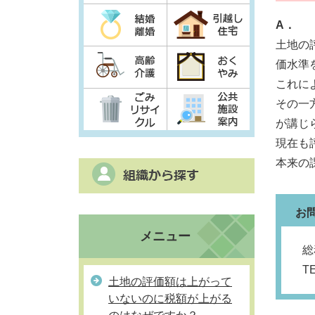
A．
土地の
価水準
これに
その一
が講じ
現在も
本来の
お
メニュー
総
T
土地の評価額は上がって
いないのに税額が上がる