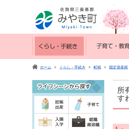
ホーム
>
くらし・手続き
>
町税
>
固定資産税
所
す