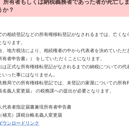
．
所有者もしくは納税義務者であった者が死亡し
うか？
での相続登記などの所有権移転登記がなされるまでは、亡くな
となります。
合、地方税法により、相続権者の中から代表者を決めていただ
所有者申告書』） をしていただくことになります。
出は正式な所有権移転登記がなされるまでの納税についての代
といった事にはなりません。
法務局での所有権移転登記では、未登記の家屋についての所有権
帳名義人変更届』 の税務課への提出が必要となります。
人代表者指定届書兼現所有者申告書
（補充）課税台帳名義人変更届
ダウンロードリンク