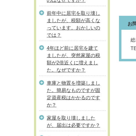
のはなぜですか？
前年中に居宅を取り壊し
ましたが、税額が高くな
お
っています。おかしいの
では？
総
4年ほど前に居宅を建て
T
ましたが、突然家屋の税
額が2倍近くに増えまし
た。なぜですか？
車庫と物置を増築しまし
た。簡易なものですが固
定資産税はかかるのです
か？
家屋を取り壊しました
が、届出は必要ですか？