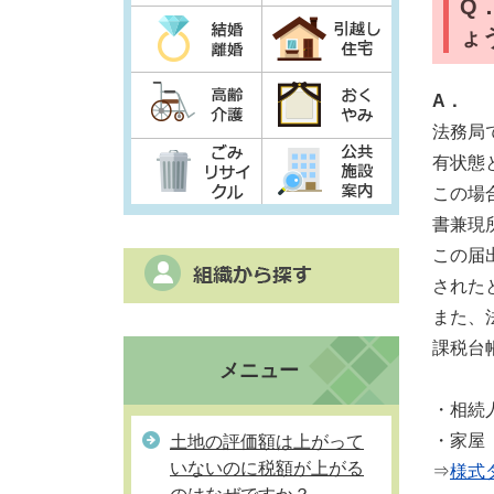
Q
ょ
A．
法務局
有状態
この場
書兼現
この届
された
また、
課税台
メニュー
・相続
・家屋
土地の評価額は上がって
いないのに税額が上がる
⇒
様式