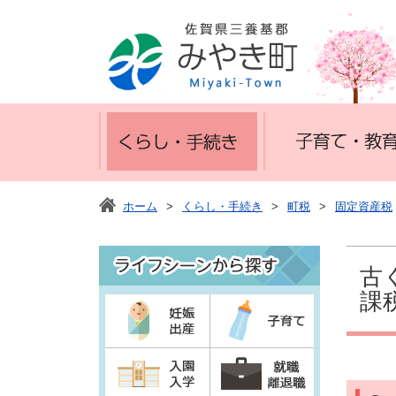
ホーム
>
くらし・手続き
>
町税
>
固定資産税
古
課