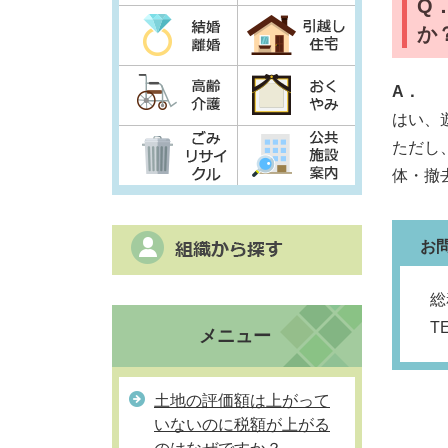
Q
か
A．
はい、
ただし
体・撤
お
総
T
メニュー
土地の評価額は上がって
いないのに税額が上がる