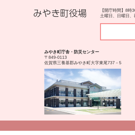
【開庁時間】8時3
土曜日、日曜日、
みやき町庁舎・防災センター
〒849-0113
佐賀県三養基郡みやき町大字東尾737－5