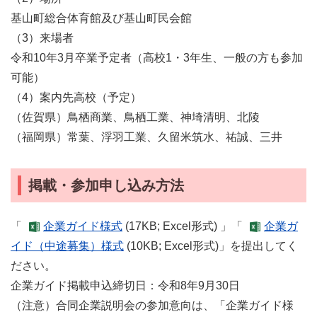
基山町総合体育館及び基山町民会館
（3）来場者
令和10年3月卒業予定者（高校1・3年生、一般の方も参加
可能）
（4）案内先高校（予定）
（佐賀県）鳥栖商業、鳥栖工業、神埼清明、北陵
（福岡県）常葉、浮羽工業、久留米筑水、祐誠、三井
掲載・参加申し込み方法
「
企業ガイド様式
(17KB; Excel形式) 」「
企業ガ
イド（中途募集）様式
(10KB; Excel形式)」を提出してく
ださい。
企業ガイド掲載申込締切日：令和8年9月30日
（注意）合同企業説明会の参加意向は、「企業ガイド様